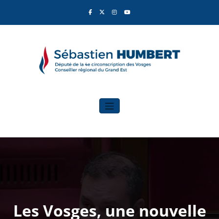
Aller
au
contenu
Sébastien Humbert
Élu du Rassemblement National
Les Vosges, une nouvelle