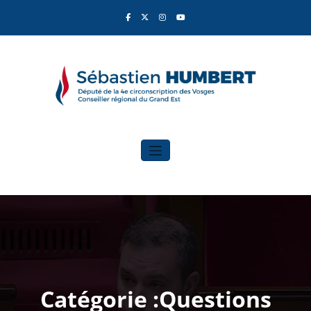
Aller
au
contenu
Sébastien Humbert
Élu du Rassemblement National
Catégorie :Questions