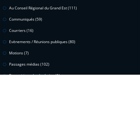
Au Conseil Régional du Grand Est
(111)
Communiqués
(59)
Courriers
(16)
Evènements / Réunions publiques
(80)
Motions
(7)
Passages médias
(102)
Propositions de résolution
(1)
Questions écrites
(15)
Questions orales
(2)
Vidéos
(299)
Voeux
(1)