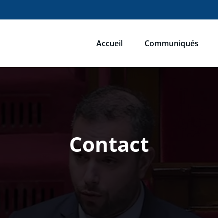
Accueil
Communiqués
ébastien Humbert
u du Rassemblement National
Contact