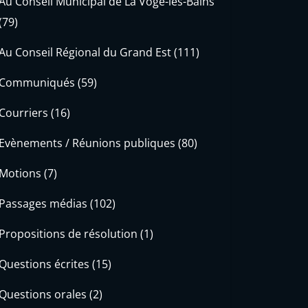
Au Conseil Municipal de La Vôge-les-Bains
(79)
Au Conseil Régional du Grand Est
(111)
Communiqués
(59)
Courriers
(16)
Evènements / Réunions publiques
(80)
Motions
(7)
Passages médias
(102)
Propositions de résolution
(1)
Questions écrites
(15)
Questions orales
(2)