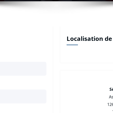
Localisation de
S
A
126