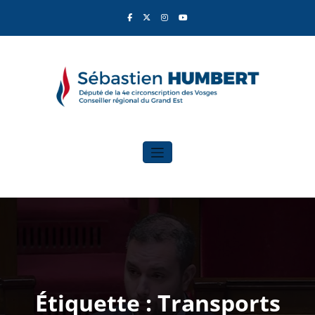
Aller
au
contenu
Sébastien Humbert
Élu du Rassemblement National
Étiquette : Transports