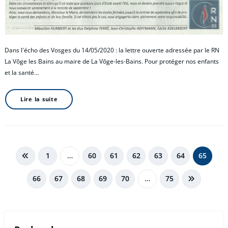
Dans l'écho des Vosges du 14/05/2020 : la lettre ouverte adressée par le RN
La Vôge les Bains au maire de La Vôge-les-Bains. Pour protéger nos enfants
et la santé…
Lire la suite
Pagination
1
…
60
61
62
63
64
65
des
66
67
68
69
70
…
75
publications