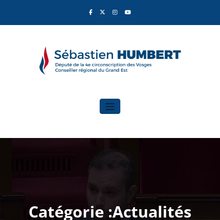
Aller
au
contenu
Sébastien Humbert
Élu du Rassemblement National
Catégorie :Actualités