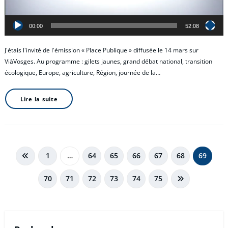
00:00
52:08
J'étais l'invité de l'émission « Place Publique » diffusée le 14 mars sur
ViàVosges. Au programme : gilets jaunes, grand débat national, transition
écologique, Europe, agriculture, Région, journée de la…
Lire la suite
Pagination
1
…
64
65
66
67
68
69
des
70
71
72
73
74
75
publications