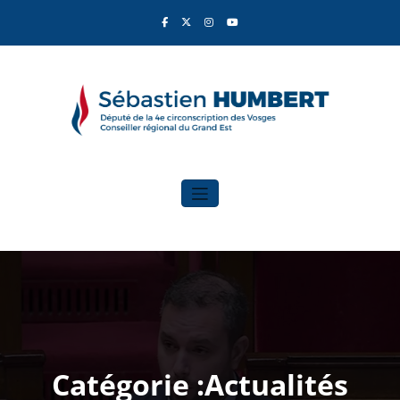
Aller
au
contenu
Sébastien Humbert
Élu du Rassemblement National
Catégorie :Actualités