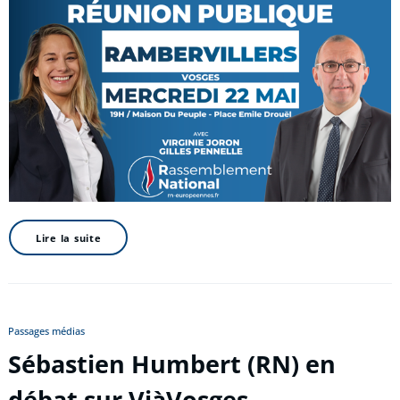
Lire la suite
Passages médias
Sébastien Humbert (RN) en
débat sur ViàVosges –