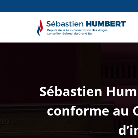
Aller
au
contenu
S
Él
Sébastien Humbe
conforme au C
d’i