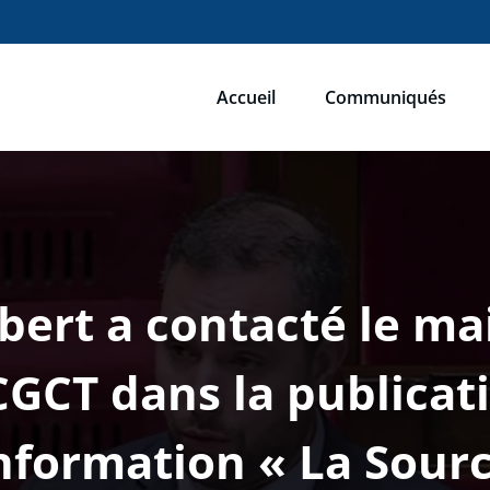
Accueil
Communiqués
ébastien Humbert
u du Rassemblement National
rt a contacté le mai
GCT dans la publicati
nformation « La Sour