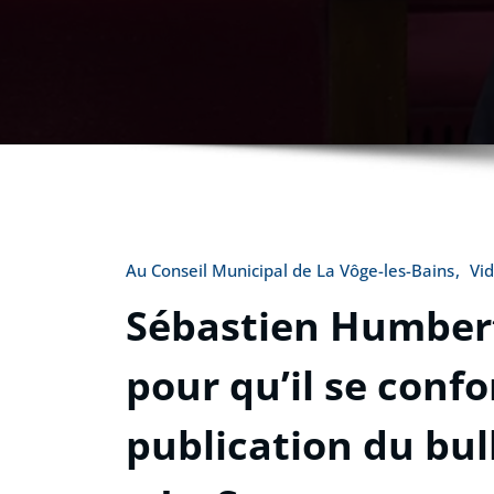
Au Conseil Municipal de La Vôge-les-Bains
Vi
Sébastien Humbert
pour qu’il se conf
publication du bul