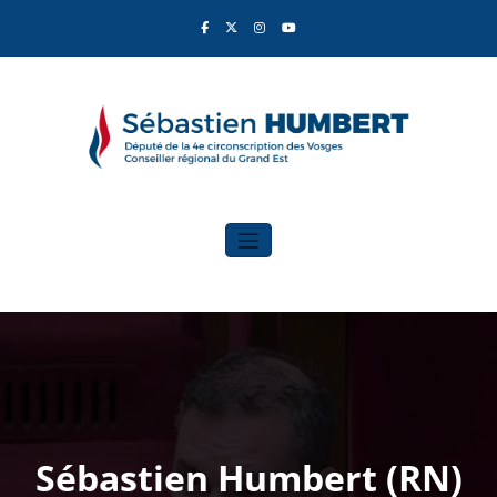
Aller
au
contenu
Sébastien Humbert
Élu du Rassemblement National
Sébastien Humbert (RN)