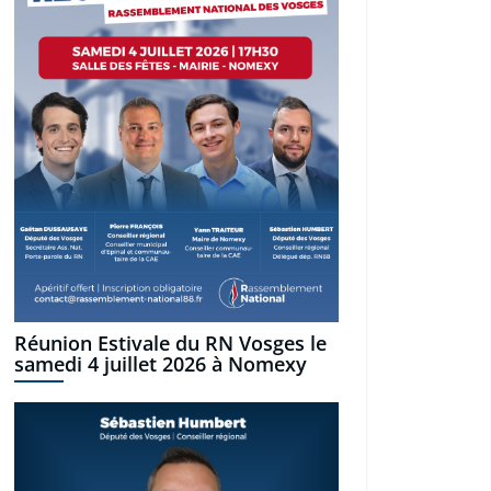
Réunion Estivale du RN Vosges le
samedi 4 juillet 2026 à Nomexy