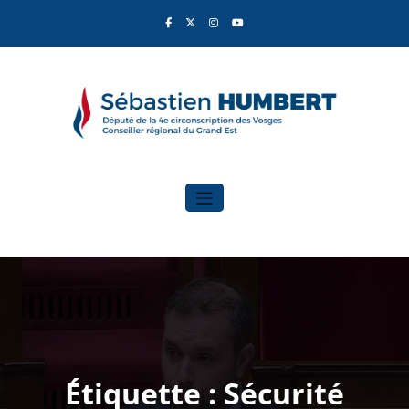
Aller
au
contenu
Sébastien Humbert
Élu du Rassemblement National
Étiquette : Sécurité