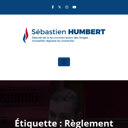
Aller
au
contenu
Sébastien Humbert
Élu du Rassemblement National
Étiquette : Règlement