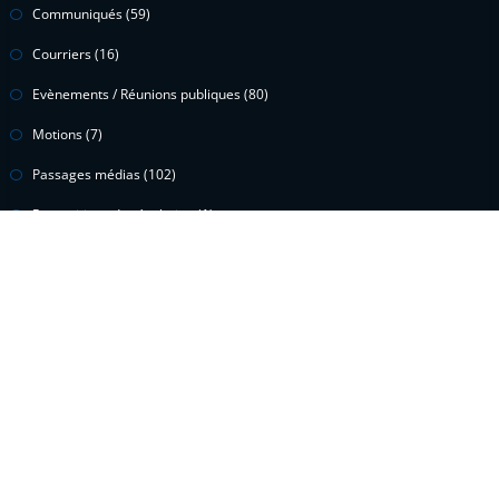
Communiqués
(59)
Courriers
(16)
Evènements / Réunions publiques
(80)
Motions
(7)
Passages médias
(102)
Propositions de résolution
(1)
Questions écrites
(15)
Questions orales
(2)
Vidéos
(299)
Voeux
(1)
Proudly powered by
WordPress
| Theme:
HoneyPress
by SpiceThemes