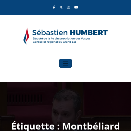
Aller
au
contenu
Sébastien Humbert
Élu du Rassemblement National
Étiquette : Montbéliard