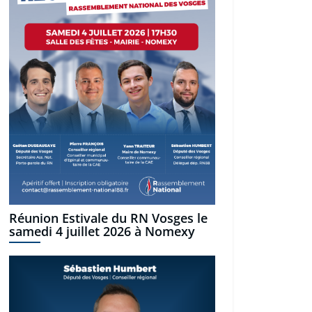
Réunion Estivale du RN Vosges le
samedi 4 juillet 2026 à Nomexy