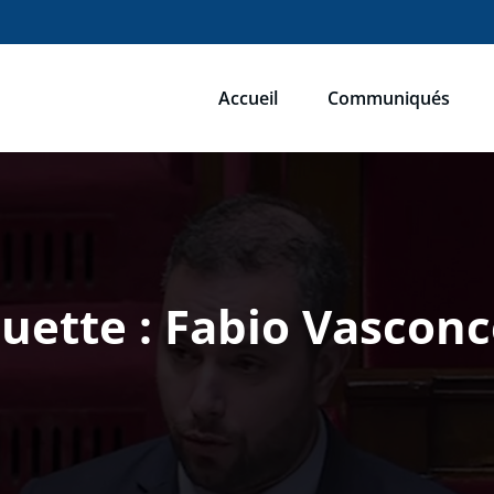
Accueil
Communiqués
ébastien Humbert
u du Rassemblement National
quette : Fabio Vasconc