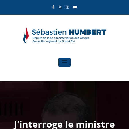
Aller
au
contenu
Sébastien Humbert
Élu du Rassemblement National
J’interroge le ministre