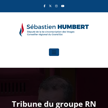
Aller
au
contenu
Sébastien Humbert
Élu du Rassemblement National
Tribune du groupe RN