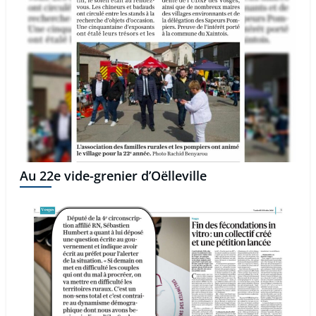
Au 22e vide-grenier d’Oëlleville