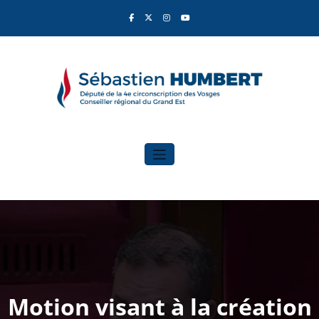
Aller
au
contenu
Sébastien Humbert
Élu du Rassemblement National
Motion visant à la création