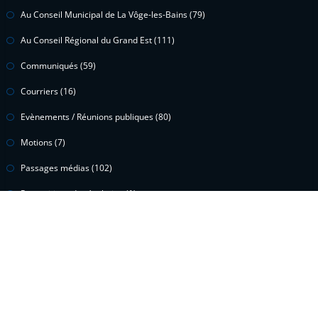
Au Conseil Municipal de La Vôge-les-Bains
(79)
Au Conseil Régional du Grand Est
(111)
Communiqués
(59)
Courriers
(16)
Evènements / Réunions publiques
(80)
Motions
(7)
Passages médias
(102)
Propositions de résolution
(1)
Questions écrites
(15)
Questions orales
(2)
Vidéos
(299)
Voeux
(1)