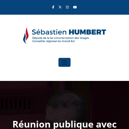
Aller
au
contenu
Sébastien Humbert
Élu du Rassemblement National
Réunion publique avec