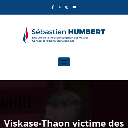
Aller
au
contenu
Sébastien Humbert
Élu du Rassemblement National
Viskase-Thaon victime des