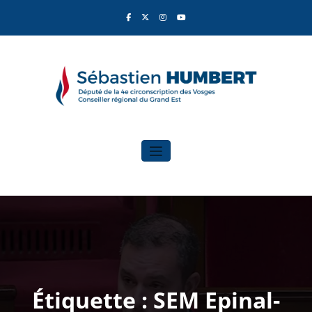
Aller
au
contenu
Sébastien Humbert
Élu du Rassemblement National
Étiquette : SEM Epinal-