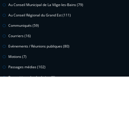
Au Conseil Municipal de La Vôge-les-Bains
(79)
Au Conseil Régional du Grand Est
(111)
Communiqués
(59)
Courriers
(16)
Evènements / Réunions publiques
(80)
Motions
(7)
Passages médias
(102)
Propositions de résolution
(1)
Questions écrites
(15)
Questions orales
(2)
Vidéos
(299)
Voeux
(1)