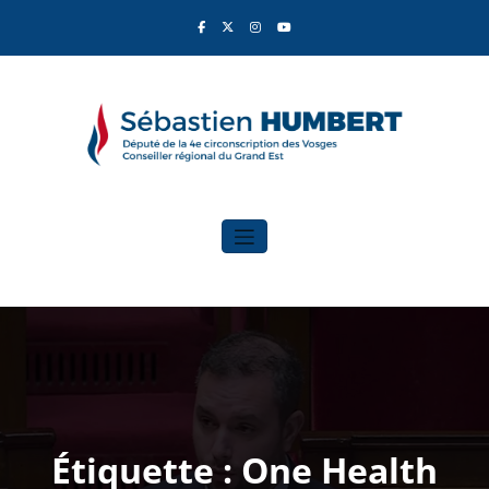
Aller
au
contenu
Sébastien Humbert
Élu du Rassemblement National
Étiquette : One Health