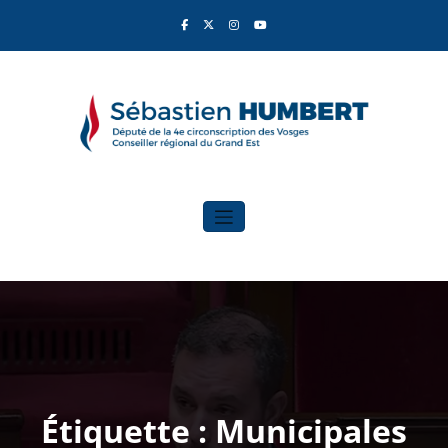
Aller
au
contenu
Sébastien Humbert
Élu du Rassemblement National
Étiquette : Municipales