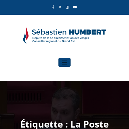
Aller
au
contenu
Sébastien Humbert
Élu du Rassemblement National
Étiquette : La Poste