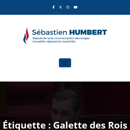
Aller
au
contenu
Sébastien Humbert
Élu du Rassemblement National
Étiquette : Galette des Rois