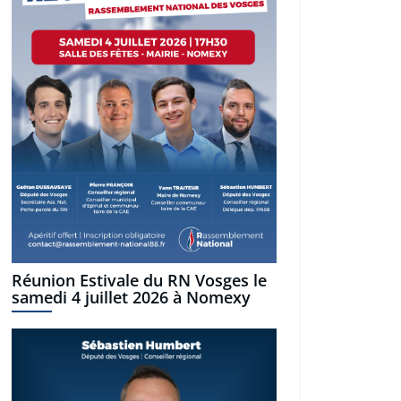
Réunion Estivale du RN Vosges le
samedi 4 juillet 2026 à Nomexy