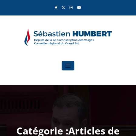
Aller
au
contenu
Sébastien Humbert
Élu du Rassemblement National
Catégorie :Articles de