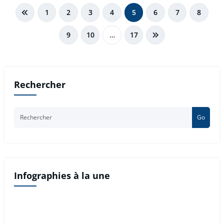
Pagination
1
2
3
4
5
6
7
8
des
9
10
…
17
publications
Rechercher
Go
Infographies à la une