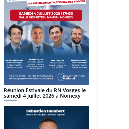
Réunion Estivale du RN Vosges le
samedi 4 juillet 2026 à Nomexy