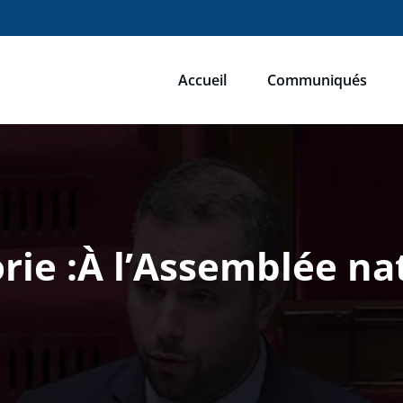
Accueil
Communiqués
ébastien Humbert
u du Rassemblement National
rie :À l’Assemblée na