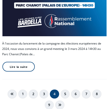
À l'occasion du lancement de la campagne des élections européennes de
2024, nous vous convions à un grand meeting le 3 mars 2024 à 14h30 au
Parc Chanot (Palais de…
Lire la suite
Pagination
1
2
3
4
5
6
7
8
des
9