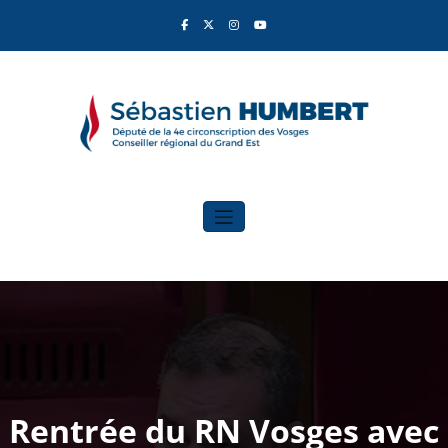
Aller
au
contenu
Sébastien Humbert
Élu du Rassemblement National
Rentrée du RN Vosges avec