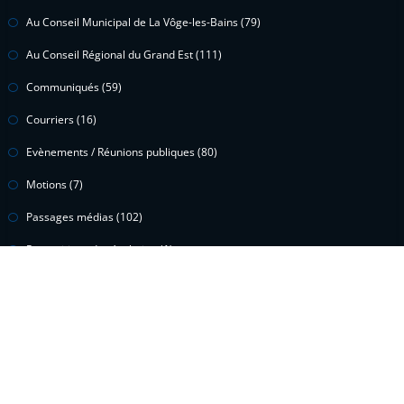
Au Conseil Municipal de La Vôge-les-Bains
(79)
Au Conseil Régional du Grand Est
(111)
Communiqués
(59)
Courriers
(16)
Evènements / Réunions publiques
(80)
Motions
(7)
Passages médias
(102)
Propositions de résolution
(1)
Questions écrites
(15)
Questions orales
(2)
Vidéos
(299)
Voeux
(1)