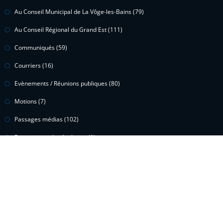
Au Conseil Municipal de La Vôge-les-Bains
(79)
Au Conseil Régional du Grand Est
(111)
Communiqués
(59)
Courriers
(16)
Evènements / Réunions publiques
(80)
Motions
(7)
Passages médias
(102)
Propositions de résolution
(1)
Questions écrites
(15)
Questions orales
(2)
Vidéos
(299)
Voeux
(1)