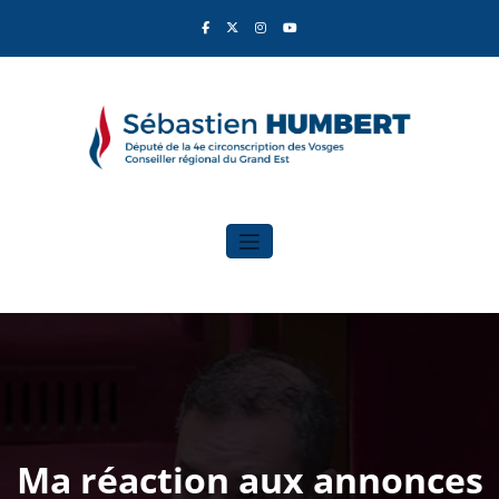
Aller
au
contenu
Sébastien Humbert
Élu du Rassemblement National
Ma réaction aux annonces