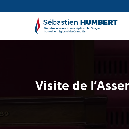
Aller
au
contenu
S
Él
Visite de l’Ass