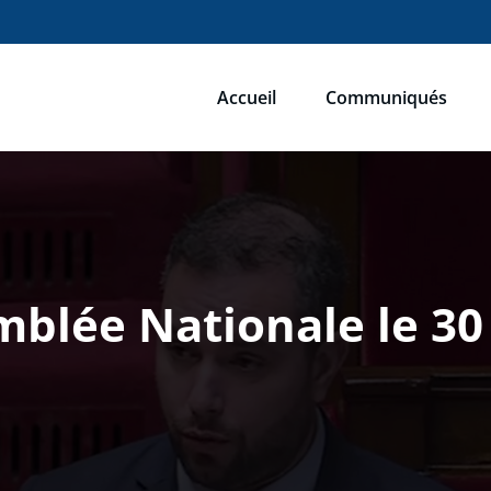
Accueil
Communiqués
ébastien Humbert
u du Rassemblement National
emblée Nationale le 