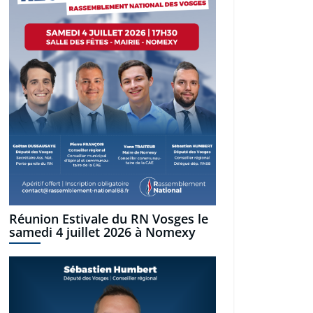
Réunion Estivale du RN Vosges le
samedi 4 juillet 2026 à Nomexy