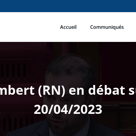
Accueil
Communiqués
ébastien Humbert
u du Rassemblement National
bert (RN) en débat s
20/04/2023