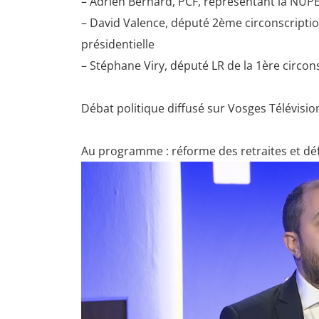
– Adrien Bernard, PCF, représentant la NUP
– David Valence, député 2ème circonscription
présidentielle
– Stéphane Viry, député LR de la 1ère circon
Débat politique diffusé sur Vosges Télévision
Au programme : réforme des retraites et déf