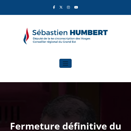
Aller
au
contenu
Sébastien Humbert
Élu du Rassemblement National
Fermeture définitive du