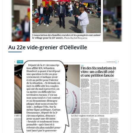
Au 22e vide-grenier d’Oëlleville