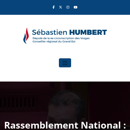
Aller
au
contenu
Sébastien Humbert
Élu du Rassemblement National
Rassemblement National :