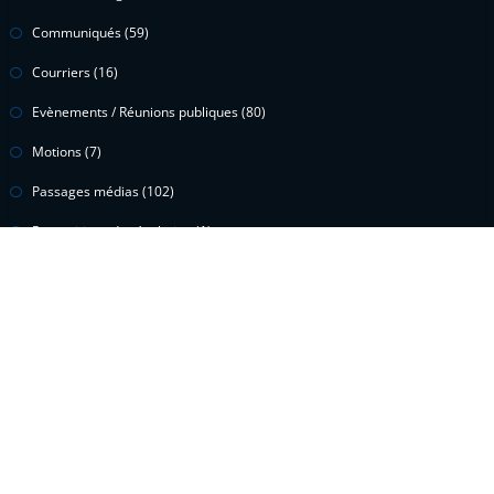
Communiqués
(59)
Courriers
(16)
Evènements / Réunions publiques
(80)
Motions
(7)
Passages médias
(102)
Propositions de résolution
(1)
Questions écrites
(15)
Questions orales
(2)
Vidéos
(299)
Voeux
(1)