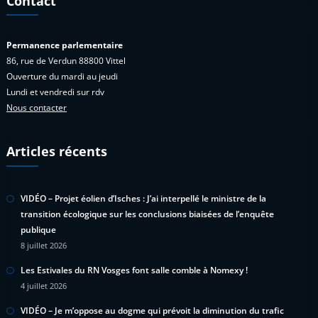
Contact
Permanence parlementaire
86, rue de Verdun 88800 Vittel
Ouverture du mardi au jeudi
Lundi et vendredi sur rdv
Nous contacter
Articles récents
VIDÉO – Projet éolien d’Isches : J’ai interpellé le ministre de la
transition écologique sur les conclusions biaisées de l’enquête
publique
8 juillet 2026
Les Estivales du RN Vosges font salle comble à Nomexy !
4 juillet 2026
VIDÉO – Je m’oppose au dogme qui prévoit la diminution du trafic