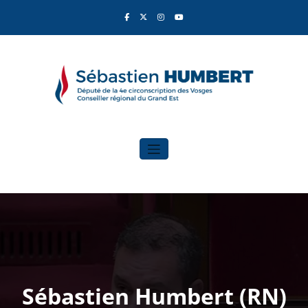
Aller
au
contenu
Sébastien Humbert
Élu du Rassemblement National
Sébastien Humbert (RN)