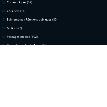
Communiqués
(59)
Courriers
(16)
Evènements / Réunions publiques
(80)
Motions
(7)
Passages médias
(102)
Propositions de résolution
(1)
Questions écrites
(15)
Questions orales
(2)
Vidéos
(299)
Voeux
(1)
Proudly powered by
WordPress
| Theme:
HoneyPress
by SpiceThemes