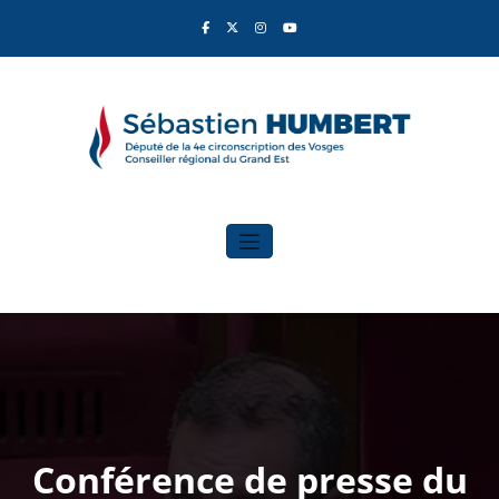
Aller
au
contenu
Sébastien Humbert
Élu du Rassemblement National
Conférence de presse du